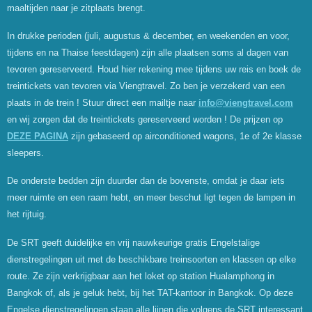
maaltijden naar je zitplaats brengt.
In drukke perioden (juli, augustus & december, en weekenden en voor,
tijdens en na Thaise feestdagen) zijn alle plaatsen soms al dagen van
tevoren gereserveerd. Houd hier rekening mee tijdens uw reis en boek de
treintickets van tevoren via Viengtravel. Zo ben je verzekerd van een
plaats in de trein ! Stuur direct een mailtje naar
info@viengtravel.com
en wij zorgen dat de treintickets gereserveerd worden ! De prijzen op
DEZE PAGINA
zijn gebaseerd op airconditioned wagons, 1e of 2e klasse
sleepers.
De onderste bedden zijn duurder dan de bovenste, omdat je daar iets
meer ruimte en een raam hebt, en meer beschut ligt tegen de lampen in
het rijtuig.
De SRT geeft duidelijke en vrij nauwkeurige gratis Engelstalige
dienstregelingen uit met de beschikbare treinsoorten en klassen op elke
route. Ze zijn verkrijgbaar aan het loket op station Hualamphong in
Bangkok of, als je geluk hebt, bij het TAT-kantoor in Bangkok. Op deze
Engelse dienstregelingen staan alle lijnen die volgens de SRT interessant