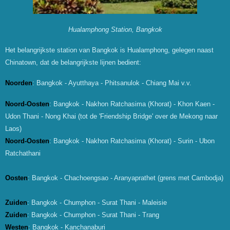
Hualamphong Station, Bangkok
Het belangrijkste station van Bangkok is Hualamphong, gelegen naast
Chinatown, dat de belangrijkste lijnen bedient:
Noorden
: Bangkok - Ayutthaya - Phitsanulok - Chiang Mai v.v.
Noord-Oosten
: Bangkok - Nakhon Ratchasima (Khorat) - Khon Kaen -
Udon Thani - Nong Khai (tot de 'Friendship Bridge' over de Mekong naar
Laos)
Noord-Oosten
: Bangkok - Nakhon Ratchasima (Khorat) - Surin - Ubon
Ratchathani
Oosten
: Bangkok - Chachoengsao - Aranyaprathet (grens met Cambodja)
Zuiden
: Bangkok - Chumphon - Surat Thani - Maleisie
Zuiden
: Bangkok - Chumphon - Surat Thani - Trang
Westen
: Bangkok - Kanchanaburi