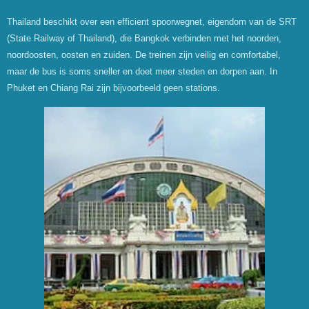
Thailand beschikt over een efficient spoorwegnet, eigendom van de SRT
(State Railway of Thailand), die Bangkok verbinden met het noorden,
noordoosten, oosten en zuiden. De treinen zijn veilig en comfortabel,
maar de bus is soms sneller en doet meer steden en dorpen aan. In
Phuket en Chiang Rai zijn bijvoorbeeld geen stations.