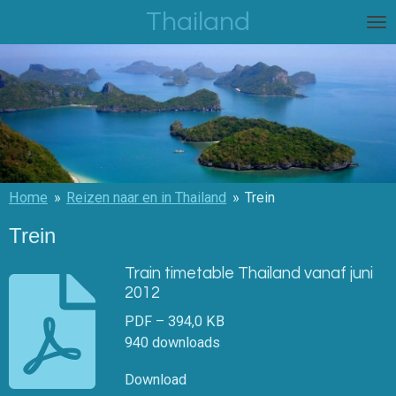
Thailand
Ga
direct
naar
de
hoofdinhoud
Home
»
Reizen naar en in Thailand
»
Trein
Trein
Train timetable Thailand vanaf juni
2012
PDF – 394,0 KB
940 downloads
Download