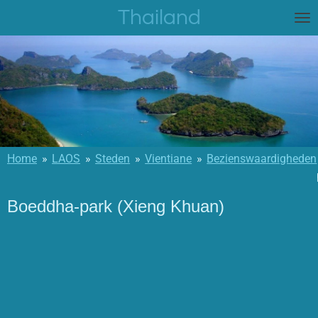
Thailand
Ga
direct
naar
de
hoofdinhoud
Home
»
LAOS
»
Steden
»
Vientiane
»
Bezienswaardigheden
Boeddha-park (Xieng Khuan)