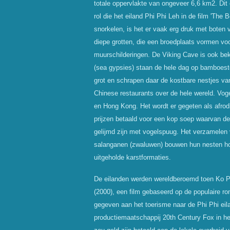
totale oppervlakte van ongeveer 6,6 km2. Dit
rol die het eiland Phi Phi Leh in de film 'The
snorkelen, is het er vaak erg druk met boten 
diepe grotten, die een broedplaats vormen vo
muurschilderingen. De Viking Cave is ook b
(sea gypsies) staan de hele dag op bamboest
grot en schrapen daar de kostbare nestjes v
Chinese restaurants over de hele wereld. Vog
en Hong Kong. Het wordt er gegeten als afro
prijzen betaald voor een kop soep waarvan de
gelijmd zijn met vogelspuug. Het verzamelen v
salanganen (zwaluwen) bouwen hun nesten ho
uitgeholde karstformaties.
De eilanden werden wereldberoemd toen Ko Phi
(2000), een film gebaseerd op de populaire r
gegeven aan het toerisme naar de Phi Phi eila
productiemaatschappij 20th Century Fox in he