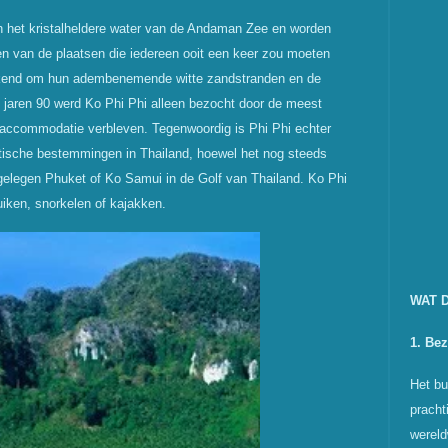
in het kristalheldere water van de Andaman Zee en worden
een van de plaatsen die iedereen ooit een keer zou moeten
bekend om hun adembenemende witte zandstranden en de
e jaren 90 werd Ko Phi Phi alleen bezocht door de meest
ge accommodatie verbleven. Tegenwoordig is Phi Phi echter
istische bestemmingen in Thailand, hoewel het nog steeds
jgelegen Phuket of Ko Samui in de Golf van Thailand. Ko Phi
duiken, snorkelen of kajakken.
WAT D
1. Be
Het b
pracht
wereld