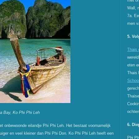
met on
Wall, 
7a. Ee
men va
5. Vo
Thais 
wereld
eten e
Thais 
Schoo
gerech
Thaise
Cookin
ochten
a Bay, Ko Phi Phi Leh
6. Di
et onbewoonde eilandje Phi Phi Leh. Het bestaat voornamelijk
 ruiger en veel kleiner dan Phi Phi Don. Ko Phi Phi Leh heeft een
Phi Ph