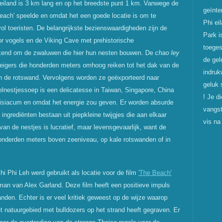
 eiland is 3 km lang en op het breedste punt 1 km. Vanwege de
geïnte
 Beach' speelde en omdat het een goede locatie is om te
Phi ei
vol toeristen. De belangrijkste bezienswaardigheden zijn de
Park i
or vogels en de Viking Cave met prehistorische
toeges
ekend om de zwaluwen die hier hun nesten bouwen. De
chao ley
de gel
eigers die honderden meters omhoog reiken tot het dak van de
indruk
an de rotswand. Vervolgens worden ze ge
ëxporteerd naar
geluk 
elnestjessoep is een delicatesse in Taiwan, Singapore, China
! Je d
disiacum en omdat het energie zou geven. Er worden absurde
vangst
 ingredi
ënten bestaan uit piepkleine twijgjes die aan elkaar
vis na
an de nestjes is lucratief, maar levensgevaarlijk, want de
nderden meters boven zeeniveau, op kale rotswanden of in
 Phi Leh werd gebruikt als locatie voor de film
'The Beach'
oman van Alex Garland. Deze film heeft een positieve impuls
nden. Echter is er veel kritiek geweest op de wijze waarop
t natuurgebied met bulldozers op het strand heeft gegraven. Er