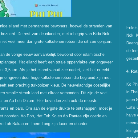
 enige eiland met permanente bewoners, hoewel de stranden van
Enkele
bezocht. De rest van de eilanden, met inbegrip van Bida Nok,
Nok, K
niet veel meer dan grote kalkstenen rotsen die uit zee oprijzen.
Daeng.
de fer
 van de vorige eeuw aanvankelijk bewoond door islamitische
gezon
tplantage. Het eiland heeft een totale oppervlakte van ongeveer
 3,5 km. Als je het eiland vanuit zee nadert, ziet het er echt
4. Ro
ijn omgeven door hoge kalkstenen rotsen die begroeid zijn met
Ko Phi
eeft een prachtig turkooizen kleur. De heuvelachtige oostelijke
in Tha
 een smalle strook land met elkaar verbonden. Dit zijn de veel
jaren 
ai en Ao Loh Dalum. Hier bevinden zich ook de meeste
Cat's 
urants en bars. Om aan de ergste drukte te ontsnappen, moet je
halve 
het noorden. Ao Poh, Hat Toh Ko en Ao Rantee zijn goede en
meerda
o Loh Bakao en Laem Tong zijn luxer en duurder.
klimge