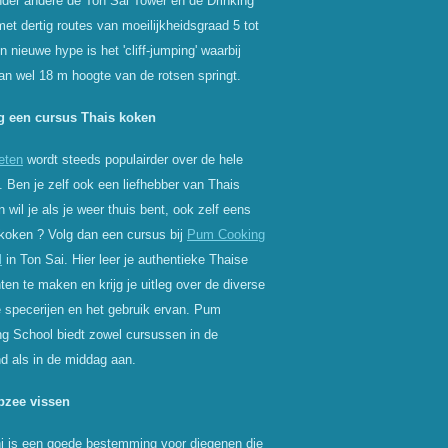
der andere de Ton Sai Tower en de Drinking
met dertig routes van moeilijkheidsgraad 5 tot
n nieuwe hype is het 'cliff-jumping' waarbij
n wel 18 m hoogte van de rotsen springt.
lg een cursus Thais koken
eten
wordt steeds populairder over de hele
. Ben je zelf ook een liefhebber van Thais
n wil je als je weer thuis bent, ook zelf eens
koken ? Volg dan een cursus bij
Pum Cooking
l
in Ton Sai. Hier leer je authentieke Thaise
ten te maken en krijg je uitleg over de diverse
 specerijen en het gebruik ervan. Pum
g School biedt zowel cursussen in de
d als in de middag aan.
epzee vissen
i is een goede bestemming voor diegenen die