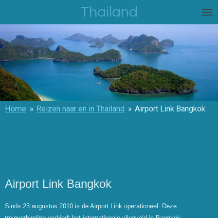
Thailand
Ga
direct
naar
de
hoofdinhoud
Home
»
Reizen naar en in Thailand
»
Airport Link Bangkok
Airport Link Bangkok
Sinds 23 augustus 2010 is de Airport Link operationeel. Deze
treinverbinding verbindt het internationale vliegveld in Bangkok,