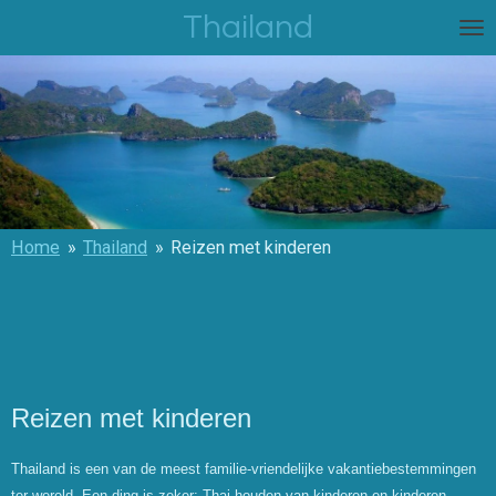
Thailand
Ga
direct
naar
de
hoofdinhoud
Home
»
Thailand
»
Reizen met kinderen
Reizen met kinderen
Thailand is een van de meest familie-vriendelijke vakantiebestemmingen
ter wereld. Een ding is zeker: Thai houden van kinderen en kinderen