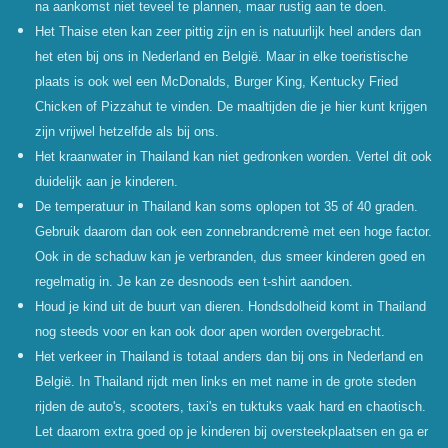
na aankomst niet teveel te plannen, maar rustig aan te doen.
Het Thaise eten kan zeer pittig zijn en is natuurlijk heel anders dan
het eten bij ons in Nederland en Belgi
ë. Maar in elke toeristische
plaats is ook wel een McDonalds, Burger King, Kentucky Fried
Chicken of Pizzahut te vinden. De maaltijden die je hier kunt krijgen
zijn vrijwel hetzelfde als bij ons.
Het kraanwater in Thailand kan niet gedronken worden. Vertel dit ook
duidelijk aan je kinderen.
De temperatuur in Thailand kan soms oplopen tot 35 of 40 graden.
Gebruik daarom dan ook een zonnebrandcrem
è met een hoge factor.
Ook in de schaduw kan je verbranden, dus smeer kinderen goed en
regelmatig in. Je kan ze desnoods een t-shirt aandoen.
Houd je kind uit de buurt van dieren. Hondsdolheid komt in Thailand
nog steeds voor en kan ook door apen worden overgebracht.
Het verkeer in Thailand is totaal anders dan bij ons in Nederland en
Belgi
ë. In Thailand rijdt men links en met name in de grote steden
rijden de auto's, scooters, taxi's en tuktuks vaak hard en chaotisch.
Let daarom extra goed op je kinderen bij oversteekplaatsen en ga er