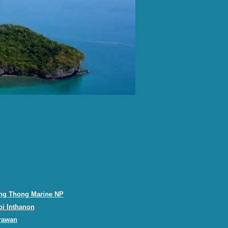
ng Thong Marine NP
oi Inthanon
rawan