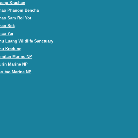
aeng Krachan
hao Phanom Bencha
hao Sam Roi Yot
hao Sok
hao Yai
hu Luang Wildlife Sanctuary
hu Kradung
imilan Marine NP
urin Marine NP
arutao Marine NP