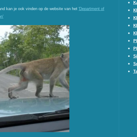
K
land kan je ook vinden op de website van het
'Department of
K
n'
K
K
K
P
P
S
S
T