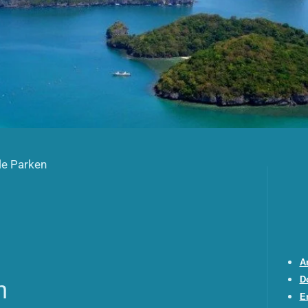
le Parken
A
D
n
E