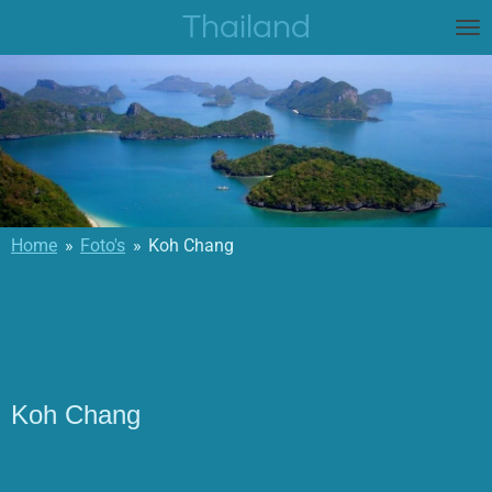
Thailand
Ga
direct
naar
de
hoofdinhoud
Home
»
Foto's
»
Koh Chang
Koh Chang