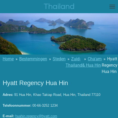
Thailand
Ga
direct
naar
de
hoofdinhoud
Home
»
Bestemmingen
»
Steden
»
Zuid-
»
Cha'am
»
Hyatt
Thailand
& Hua Hin
Regency
Hua Hin
Hyatt Regency Hua Hin
Adres:
91 Hua Hin, Khao Takiap Road, Hua Hin, Thailand 77110
Telefoonnummer:
00-66-3252 1234
E-mail:
huahin.regency@hyatt.com