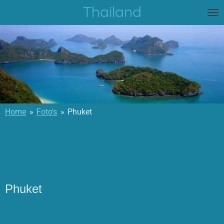
Thailand
Ga
direct
naar
de
hoofdinhoud
Home
»
Foto's
»
Phuket
Phuket