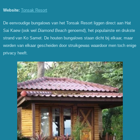
Website:
Tonsak Resort
De eenvoudige bungalows van het Tonsak Resort liggen direct aan Hat
Sai Kaew (ook wel
Diamond Beach
genoemd), het populairste en drukste
strand van Ko Samet. De houten bungalows staan dicht bij elkaar, maar
worden van elkaar gescheiden door struikgewas waardoor men toch enige
privacy heeft.