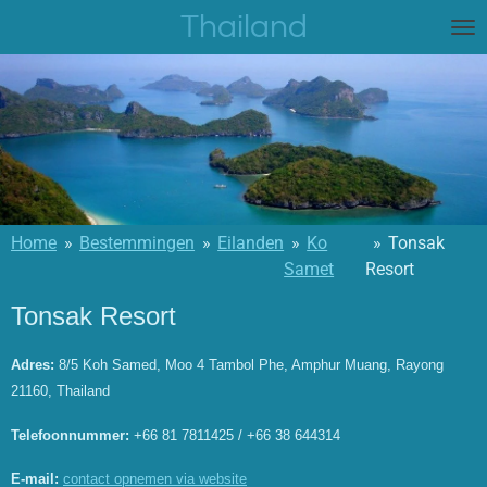
Thailand
Ga
direct
naar
de
hoofdinhoud
Home
»
Bestemmingen
»
Eilanden
»
Ko
»
Tonsak
Samet
Resort
Tonsak Resort
Adres:
8/5 Koh Samed, Moo 4 Tambol Phe, Amphur Muang, Rayong
21160, Thailand
Telefoonnummer:
+66 81 7811425 / +66 38 644314
E-mail:
contact opnemen via website