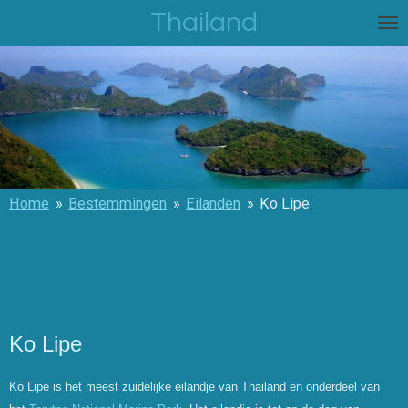
Thailand
Ga
direct
naar
de
hoofdinhoud
Home
»
Bestemmingen
»
Eilanden
»
Ko Lipe
Ko Lipe
Ko Lipe is het meest zuidelijke eilandje van Thailand en onderdeel van