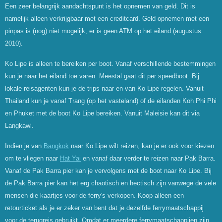
Een zeer belangrijk aandachtspunt is het opnemen van geld. Dit is
namelijk alleen verkrijgbaar met een creditcard. Geld opnemen met een
pinpas is (nog) niet mogelijk; er is geen ATM op het eiland (augustus
2010).
Ko Lipe is alleen te bereiken per boot. Vanaf verschillende bestemmingen
kun je naar het eiland toe varen. Meestal gaat dit per speedboot. Bij
lokale reisagenten kun je de trips naar en van Ko Lipe regelen. Vanuit
Thailand kun je vanaf Trang (op het vasteland) of de eilanden Koh Phi Phi
en Phuket met de boot Ko Lipe bereiken. Vanuit Maleisie kan dit via
Langkawi.
Indien je van
Bangkok
naar Ko Lipe wilt reizen, kan je er ook voor kiezen
om te vliegen naar
Hat Yai
en vanaf daar verder te reizen naar Pak Barra.
Vanaf de Pak Barra pier kan je vervolgens met de boot naar Ko Lipe. Bij
de Pak Barra pier kan het erg chaotisch en hectisch zijn vanwege de vele
mensen die kaartjes voor de ferry's verkopen. Koop alleen een
retourticket als je er zeker van bent dat je dezelfde ferrymaatschappij
voor de terugreis gebruikt. Omdat er meerdere ferrymaatschappijen zijn