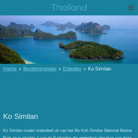
Thailand
Ga
direct
naar
de
hoofdinhoud
Home
»
Bestemmingen
»
Eilanden
»
Ko Similan
Ko Similan
Ko Similan maakt onderdeel uit van het Mu Koh Similan National Marine
Park en is slechts 1 van de 9 eilanden die onderdeel uitmaken van deze