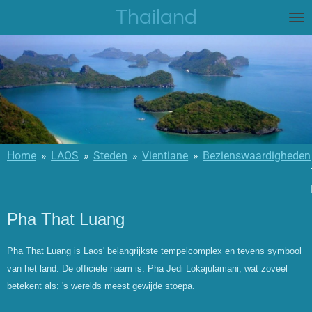
Thailand
Ga
direct
naar
de
hoofdinhoud
Home
»
LAOS
»
Steden
»
Vientiane
»
Bezienswaardigheden
Pha That Luang
Pha That Luang is Laos' belangrijkste tempelcomplex en tevens symbool
van het land. De officiele naam is: Pha Jedi Lokajulamani, wat zoveel
betekent als: 's werelds meest gewijde stoepa.