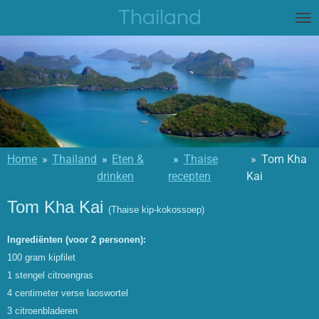
Thailand
Ga
direct
naar
de
hoofdinhoud
Home
»
Thailand
»
Eten &
»
Thaise
»
Tom Kha
drinken
recepten
Kai
Tom Kha Kai
(Thaise kip-kokossoep)
Ingrediënten (voor 2 personen):
100 gram kipfilet
1 stengel citroengras
4 centimeter verse laoswortel
3 citroenbladeren