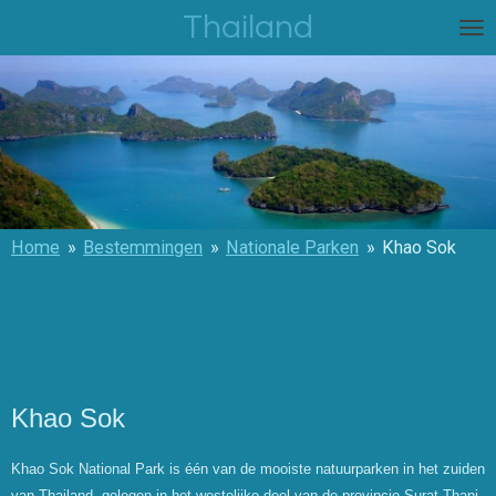
Thailand
Ga
direct
naar
de
hoofdinhoud
Home
»
Bestemmingen
»
Nationale Parken
»
Khao Sok
Khao Sok
Khao Sok National Park is één van de mooiste natuurparken in het zuiden
van Thailand, gelegen in het westelijke deel van de provincie Surat Thani.