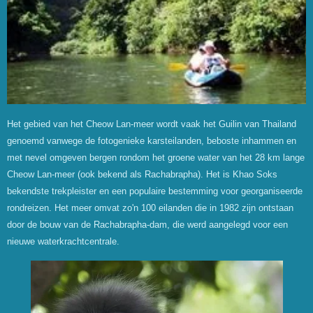
Het gebied van het Cheow Lan-meer wordt vaak het Guilin van Thailand
genoemd vanwege de fotogenieke karsteilanden, beboste inhammen en
met nevel omgeven bergen rondom het groene water van het 28 km lange
Cheow Lan-meer (ook bekend als Rachabrapha). Het is Khao Soks
bekendste trekpleister en een populaire bestemming voor georganiseerde
rondreizen.
Het meer omvat zo'n 100 eilanden die in 1982 zijn ontstaan
door de bouw van de Rachabrapha-dam, die werd aangelegd voor een
nieuwe waterkrachtcentrale.