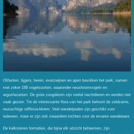
Olifanten, tijgers, beren, everzwijnen en apen bevolken het park, samen
met zeker 188 vogelsoorten, waaronder neushoornvogels en
argusfazanten. De grote zoogdieren zijn veelal nachtdieren en worden niet
vaak gezien. Tot de interessante flora van het park behoort de zeldzame,
reusachtige rafflesia-bloem. Veel wandelpaden zijn geschikt voor
iedereen, maar er zijn ook zwaardere tochten voor de ervaren wandelaars.
De kalkstenen formaties, die bijna elk uitzicht beheersen, zijn