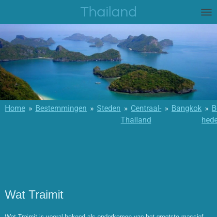
Thailand
Ga
direct
naar
de
hoofdinhoud
Home
»
Bestemmingen
»
Steden
»
Centraal-
»
Bangkok
»
B
Thailand
hed
Wat Traimit
Wat Traimit is vooral bekend als onderkomen van het grootste massief