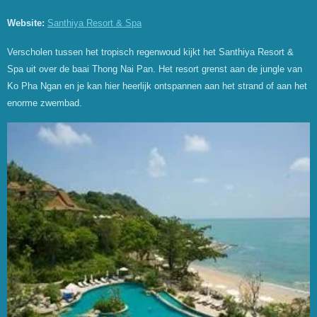
Website:
Santhiya Resort & Spa
Verscholen tussen het tropisch regenwoud kijkt het Santhiya Resort &
Spa uit over de baai Thong Nai Pan. Het resort grenst aan de jungle van
Ko Pha Ngan en je kan hier heerlijk ontspannen aan het strand of aan het
enorme zwembad.