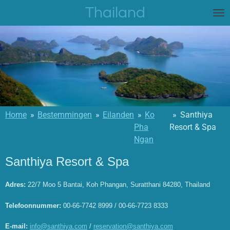
Thailand
Ga
direct
naar
de
hoofdinhoud
Home
»
Bestemmingen
»
Eilanden
»
Ko
»
Santhiya
Pha
Resort & Spa
Ngan
Santhiya Resort & Spa
Adres:
22/7 Moo 5 Bantai, Koh Phangan, Suratthani 84280, Thailand
Telefoonnummer:
00-66-7742 8999 / 00-66-7723 8333
E-mail:
info@santhiya.com
/
reservation@santhiya.com