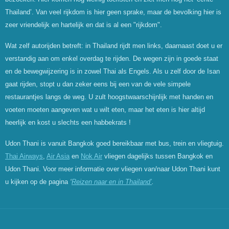
Thailand’. Van veel rijkdom is hier geen sprake, maar de bevolking hier is
zeer vriendelijk en hartelijk en dat is al een "rijkdom".
Wat zelf autorijden betreft: in Thailand rijdt men links, daarnaast doet u er
verstandig aan om enkel overdag te rijden. De wegen zijn in goede staat
en de bewegwijzering is in zowel Thai als Engels. Als u zelf door de Isan
gaat rijden, stopt u dan zeker eens bij een van de vele simpele
restaurantjes langs de weg. U zult hoogstwaarschijnlijk met handen en
voeten moeten aangeven wat u wilt eten, maar het eten is hier altijd
heerlijk en kost u slechts een habbekrats !
Udon Thani is vanuit Bangkok goed bereikbaar met bus, trein en vliegtuig.
Thai Airways
,
Air Asia
en
Nok Air
vliegen dagelijks tussen Bangkok en
Udon Thani. Voor meer informatie over vliegen van/naar Udon Thani kunt
u kijken op de pagina
‘
Reizen naar en in Thailand’
.