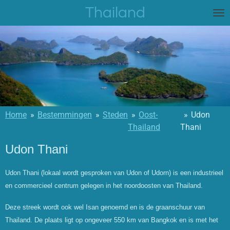
Thailand
Ga
direct
naar
de
hoofdinhoud
Home
»
Bestemmingen
»
Steden
»
Oost-
»
Udon
Thailand
Thani
Udon Thani
Udon Thani (lokaal wordt gesproken van Udon of Udorn) is een industrieel
en commercieel centrum gelegen in het noordoosten van Thailand.
Deze streek wordt ook wel Isan genoemd en is de graanschuur van
Thailand. De plaats ligt op ongeveer 550 km van Bangkok en is met het