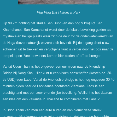
Phu Phra Bat Historical Park
Op 90 km richting het stadje Ban Dung (en dan nog 9 km) ligt Ban
Khamchanot. Ban Kamchanot wordt door de lokale bevolking gezien als
mystieke en heilige plaats waar zich de deur tot de onderwaterwereld van
de Naga (bovennatuurlijk wezen) zich bevindt. Bij de ingang dient u uw
schoenen uit te trekken en vervolgens kunt u verder door het bos naar de
tempel lopen. Veel bewoners komen hier bidden of offers brengen.
Vanuit Udon Thani is het ongeveer een uur rijden naar de Friendship
Bridge bij Nong Khai. Hier kunt u een visum aanschaffen (kosten ca. 30-
35 USD) voor Laos. Vanaf de Friendship Bridge is het nog ongeveer 30-40
minuten rijden naar de Laotiaanse hoofdstad Vientiane. Laos is een
prachtig land met een zeer vriendelijke bevolking. Wellicht is het daarom
een idee om een vakantie in Thailand te combineren met Laos ?
In Udon Thani kan men een auto huren en van hieruit deze streek
bezoeken. Hier komen nog weinig toeristen en ziet men nog het ‘echte