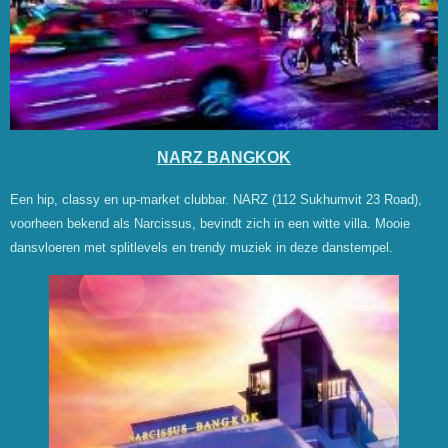
NARZ BANGKOK
Een hip, classy en up-market clubbar. NARZ (112 Sukhumvit 23 Road),
voorheen bekend als Narcissus, bevindt zich in een witte villa. Mooie
dansvloeren met splitlevels en trendy muziek in deze danstempel.