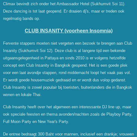
Climax bevindt zich onder het Ambassador Hotel (Sukhumvit Soi 11).
Deze dancing is tot laat geopend. Er draaien dj's, maar er treden ook
regelmatig bands op.
CLUB INSANITY (voorheen Insomnia)
Fervente stappers moeten niet vergeten een bezoek te brengen aan Club
Insanity (Sukhumvit Soi 12). Deze club is al langere tijd een bekende
uitgaansgelegenheid in Pattaya en sinds 2010 is er volgens hetzelfde
concept een Club Insanity in Bangkok geopend. Het is een goede plek
voor een laat avondje stappen, rond middernacht loopt het vaak pas vol.
Er wordt goede housemuziek gedraaid en er wordt dus volop gedanst.
Club Insanity is zowel populair bij toeristen, buitenlanders die in Bangkok
wonen en lokale Thai.
Club Insanity heeft over het algemeen een interessante DJ line up, maar
ook speciale feesten en thema avonden/nachten zoals de Playboy Party,
Full Moon Party en New Year's Party.
De entree bedraagt 300 Baht voor mannen, inclusief een drankje; vrouwen