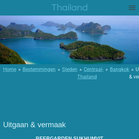
Thailand
Ga
direct
naar
de
hoofdinhoud
Home
»
Bestemmingen
»
Steden
»
Centraal-
»
Bangkok
»
U
Thailand
& v
Uitgaan & vermaak
BEERGARDEN SUKHUMVIT