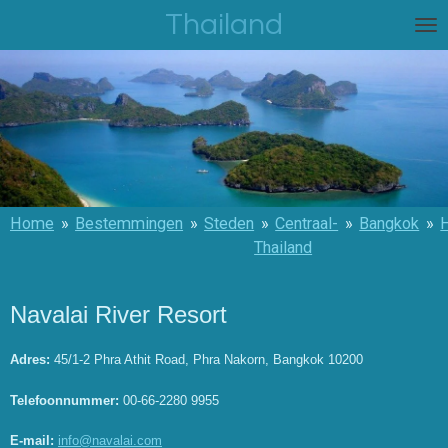
Thailand
Ga
direct
naar
de
hoofdinhoud
Home
»
Bestemmingen
»
Steden
»
Centraal-
»
Bangkok
»
Thailand
Navalai River Resort
Adres:
45/1-2 Phra Athit Road, Phra Nakorn, Bangkok 10200
Telefoonnummer:
00-66-2280 9955
E-mail:
info@navalai.com