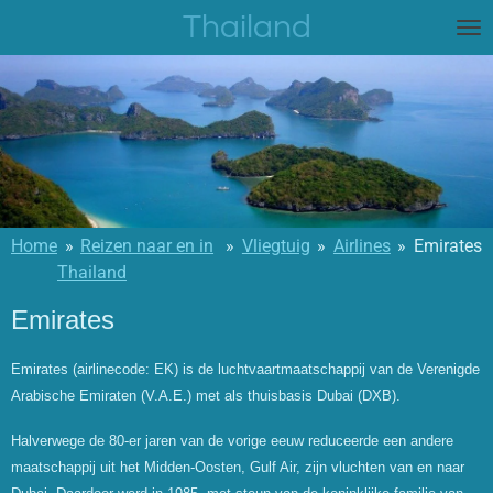
Thailand
Ga
direct
naar
de
hoofdinhoud
Home
»
Reizen naar en in
»
Vliegtuig
»
Airlines
»
Emirates
Thailand
Emirates
Emirates (airlinecode: EK) is de luchtvaartmaatschappij van de Verenigde
Arabische Emiraten (V.A.E.) met als thuisbasis Dubai (DXB).
Halverwege de 80-er jaren van de vorige eeuw reduceerde een andere
maatschappij uit het Midden-Oosten, Gulf Air, zijn vluchten van en naar