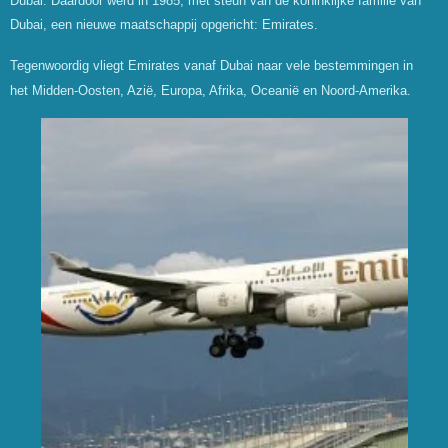
Dubai. Daardoor werd in 1985, met steun van de koninklijke familie van
Dubai, een nieuwe maatschappij opgericht: Emirates.
Tegenwoordig vliegt Emirates vanaf Dubai naar vele bestemmingen in
het Midden-Oosten, Azië, Europa, Afrika, Oceanië en Noord-Amerika.