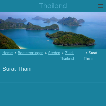
Thailand
Ga
direct
naar
de
hoofdinhoud
Home
»
Bestemmingen
»
Steden
»
Zuid-
»
Surat
Thailand
Thani
Surat Thani