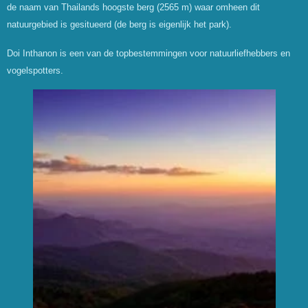
de naam van Thailands hoogste berg (2565 m) waar omheen dit
natuurgebied is gesitueerd (de berg is eigenlijk het park).
Doi Inthanon is een van de topbestemmingen voor natuurliefhebbers en
vogelspotters.