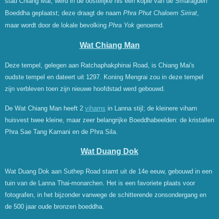
stad Chiang Mai, werd in de oostelijke nis een kopie van de Smaragden
Boeddha geplaatst; deze draagt de naam
Phra Phut Chaloem Sirirat
,
maar wordt door de lokale bevolking
Phra Yok
genoemd.
Wat Chiang Man
Deze tempel, gelegen aan Ratchaphakphinai Road, is Chiang Mai's
oudste tempel en dateert uit 1297. Koning Mengrai zou in deze tempel
zijn verbleven toen zijn nieuwe hoofdstad werd gebouwd.
De Wat Chiang Man heeft 2
viharns
in Lanna stijl; de kleinere viharn
huisvest twee kleine, maar zeer belangrijke Boeddhabeelden: de kristallen
Phra Sae Tang Kamani en de Phra Sila.
Wat Duang Dok
Wat Duang Dok aan Suthep Road stamt uit de 14e eeuw, gebouwd in een
tuin van de Lanna Thai-monarchen. Het is een favoriete plaats voor
fotografen, in het bijzonder vanwege de schitterende zonsondergang en
de 500 jaar oude bronzen boeddha.