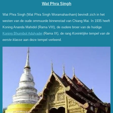
Wat Phra Singh
Wat Phra Singh (Wat Phra Singh Woramahaviharn) bevindt zich in het
westen van de oude ommuurde binnenstad van Chiang Mai. In 1935 heeft
Koning Ananda Mahidol (Rama VIII), de oudere broer van de huidige
Koning Bhumibol Adulyadej
(Rama IX), de rang
Koninklijke tempel van de
eerste klasse
aan deze tempel verleend.