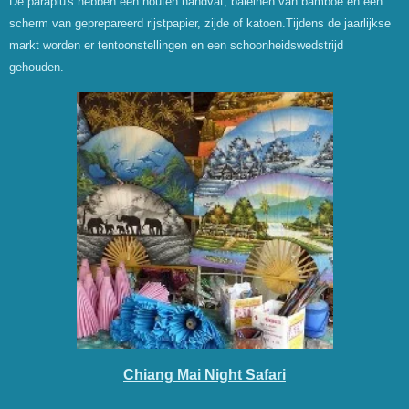
De paraplu's hebben een houten handvat, baleinen van bamboe en een
scherm van geprepareerd rijstpapier, zijde of katoen.Tijdens de jaarlijkse
markt worden er tentoonstellingen en een schoonheidswedstrijd
gehouden.
Chiang Mai Night Safari