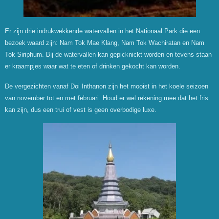
Er zijn drie indrukwekkende watervallen in het Nationaal Park die een
bezoek waard zijn: Nam Tok Mae Klang, Nam Tok Wachiratan en Nam
Tok Siriphum. Bij de watervallen kan gepicknickt worden en tevens staan
er kraampjes waar wat te eten of drinken gekocht kan worden.
De vergezichten vanaf Doi Inthanon zijn het mooist in het koele seizoen
van november tot en met februari. Houd er wel rekening mee dat het fris
kan zijn, dus een trui of vest is geen overbodige luxe.