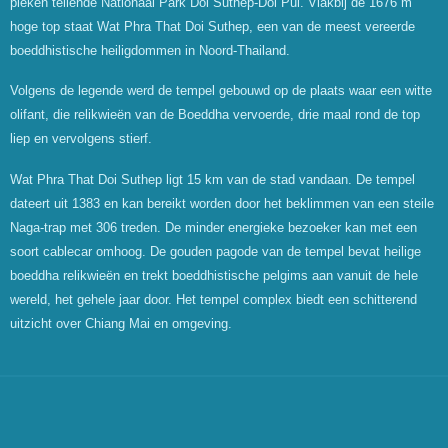
pieken tellende Nationaal Park Doi Suthep-Doi Pui. Vlakbij de 1676 m
hoge top staat Wat Phra That Doi Suthep, een van de meest vereerde
boeddhistische heiligdommen in Noord-Thailand.
Volgens de legende werd de tempel gebouwd op de plaats waar een witte
olifant, die relikwieën van de Boeddha vervoerde, drie maal rond de top
liep en vervolgens stierf.
Wat Phra That Doi Suthep ligt 15 km van de stad vandaan. De tempel
dateert uit 1383 en kan bereikt worden door het beklimmen van een steile
Naga-trap met 306 treden. De minder energieke bezoeker kan met een
soort cablecar omhoog. De gouden pagode van de tempel bevat heilige
boeddha relikwieën en trekt boeddhistische pelgims aan vanuit de hele
wereld, het gehele jaar door. Het tempel complex biedt een schitterend
uitzicht over Chiang Mai en omgeving.