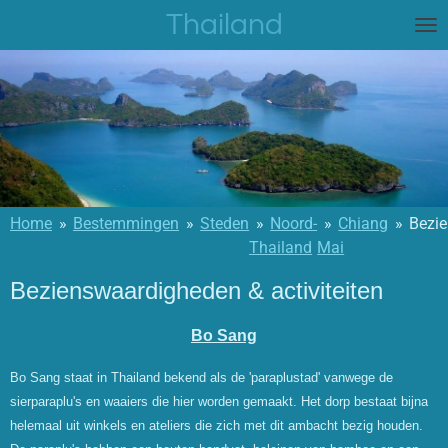
Thailand
Ga
direct
naar
de
hoofdinhoud
Home
»
Bestemmingen
»
Steden
»
Noord-
»
Chiang
»
Bezi
Thailand
Mai
Bezienswaardigheden & activiteiten
Bo Sang
Bo Sang staat in Thailand bekend als de 'paraplustad' vanwege de
sierparaplu's en waaiers die hier worden gemaakt. Het dorp bestaat bijna
helemaal uit winkels en ateliers die zich met dit ambacht bezig houden.