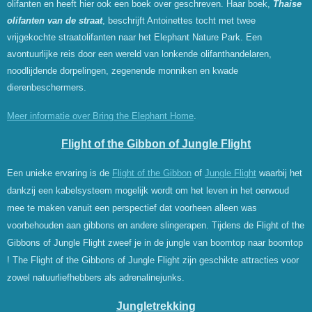
olifanten en heeft hier ook een boek over geschreven. Haar boek,
Thaise
olifanten van de straat
,
beschrijft Antoinettes tocht met twee
vrijgekochte straatolifanten naar het Elephant Nature Park. Een
avontuurlijke reis door een wereld van lonkende olifanthandelaren,
noodlijdende dorpelingen, zegenende monniken en kwade
dierenbeschermers.
Meer informatie over Bring the Elephant Home
.
Flight of the Gibbon of Jungle Flight
Een unieke ervaring is de
Flight of the Gibbon
of
Jungle Flight
waarbij het
dankzij een kabelsysteem mogelijk wordt om het leven in het oerwoud
mee te maken vanuit een perspectief dat voorheen alleen was
voorbehouden aan gibbons en andere slingerapen. Tijdens de Flight of the
Gibbons of Jungle Flight zweef je in de jungle van boomtop naar boomtop
! The Flight of the Gibbons of Jungle Flight zijn geschikte attracties voor
zowel natuurliefhebbers als adrenalinejunks.
Jungletrekking